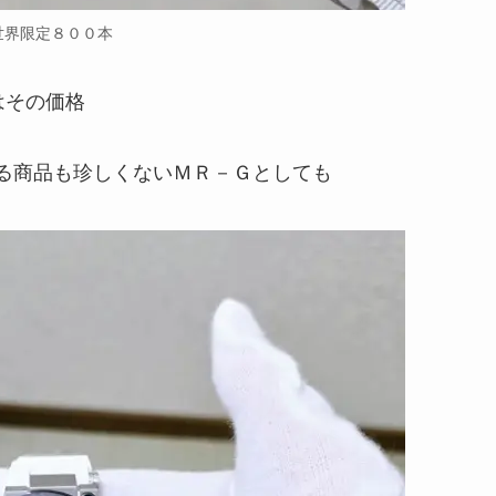
世界限定８００本
Rはその価格
える商品も珍しくないＭＲ－Ｇとしても