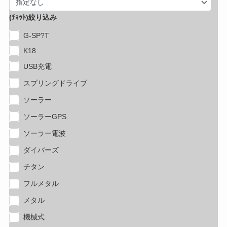
(ﾁｮｯﾄ)絞り込み
G-SP?T
K18
USB充電
スプリングドライブ
ソーラー
ソーラーGPS
ソーラー電波
ダイバーズ
チタン
フルメタル
メタル
機械式