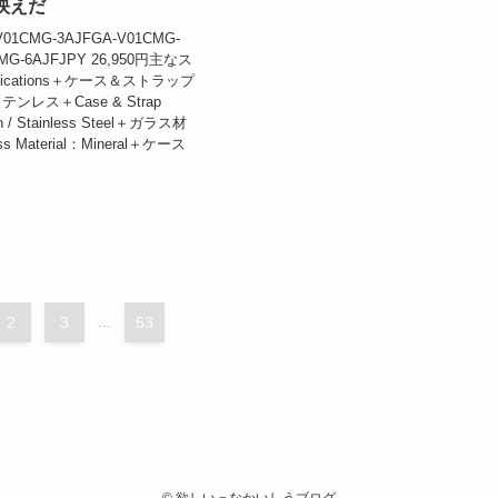
】映えだ
01CMG-3AJFGA-V01CMG-
CMG-6AJFJPY 26,950円主なス
fications＋ケース＆ストラップ
レス＋Case & Strap
in / Stainless Steel＋ガラス材
 Material：Mineral＋ケース
2
3
...
53
©
欲しいっなかいしうブログ