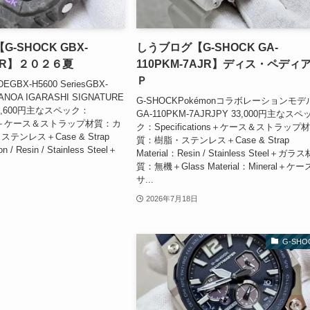
-SHOCK GBX-
しうブログ【G-SHOCK GA-
-5JR】２０２６夏
110PKM-7AJR】ディス・ペディ
Ｐ
EGBX-H5600 SeriesGBX-
KANOA IGARASHI SIGNATURE
G-SHOCKPokémonコラボレーションモデ
50,600円主なスペック：
GA-110PKM-7AJRJPY 33,000円主なスペ
tions＋ケース＆ストラップ材質：カ
ク：Specifications＋ケース＆ストラップ
ンレス＋Case & Strap
質：樹脂・ステンレス＋Case & Strap
n / Resin / Stainless Steel＋
Material：Resin / Stainless Steel＋ガラス
質：無機＋Glass Material：Mineral＋ケー
サ...
2026年7月18日
G-SHO