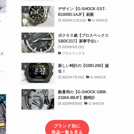
デザイン【G-SHOCK GST-
B1000D-1AJF】刷新
-
2025年11月21日
G-SHOCK
ボク５０歳【プロスペックス
SBDC217】家事手伝い
2025年9月13日
プロスペックス
＋ス
：
新しい時計の【GBD-200】誕
..
生！
2021年7月15日
G-SHOCK
酷暑用の【G-SHOCK GBM-
2100A-8BJF】腕時計
CK
2025年8月8日
G-SHOCK
ブランド別に
商品一覧を見る