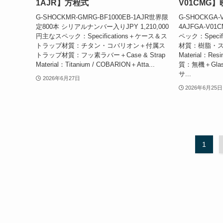
1AJR】方程式
V01CMG
G-SHOCKMR-GMRG-BF1000EB-1AJR世界限
G-SHOCKGA-V
定800本 シリアルナンバー入りJPY 1,210,000
4AJFGA-V01
円主なスペック：Specifications＋ケース＆ス
ペック：Speci
トラップ材質：チタン・コバリオン＋付属ス
材質：樹脂・ステン
トラップ材質：フッ素ラバー＋Case & Strap
Material：Res
Material：Titanium / COBARION＋Atta...
質：無機＋Glass
サ...
2026年6月27日
2026年6月25日
1