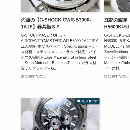
灼熱の【G-SHOCK GWR-B3000-
沈黙の艦隊【G
1AJF】器具類ＳＰ
H5600KI
G-SHOCKMASER OF G -
G-SHOCKG-LID
AIRGRAVITYMASTERGWR-B3000-1AJFJPY
H5600KI-5JR
110,000円主なスペック：Specifications＋ケー
MODELJPY 
ス材料：ステンレス＋ストラップ材質：バイ
Specifica
オマス樹脂＋Case Material：Stainless Steel
ーボン・樹脂・ステ
＋Strap Material：Biomass Resin＋ガラス材
Material：Carbo
質：サファイア＋G...
ガラス材...
2026年7月25日
2026年7月22日
G-SHOCK