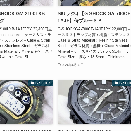
OCK GM-2100LXB-
SIUラジオ【G-SHOCK GA-700CF
ログ
1AJF】侍ブルーＳＰ
100LXB-1AJFJPY 32,450円主
G-SHOCKGA-700CF-1AJFJPY 22,000円
cifications＋ケース＆ストラ
ース＆ストラップ材質：樹脂・ステンレス
ステンレス＋Case & Strap
Case & Strap Material：Resin / Stainless
in / Stainless Steel＋ガラス材
Steel＋ガラス材質：無機＋Glass Material
 Material：Mineral＋ケースサ
Mineral＋ケースサイズ：57.5 x 53.4mm：
.4mm：Case Si...
Case Size＋厚さ：18.5mm：Thickness＋..
2026年6月30日
G-SHOCK
G-SHO