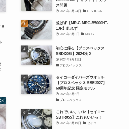
ス問題
2025年6月24日
G-SHOCK
並ばず【MR-G MRG-B5000HT-
アＳ
1JR】乱れず
2025年8月6日
MR-G
ル
ッ
初心に帰る【プロスペックス
材
SBDX065】2024秋２
2024年9月11日
材
プロスペックス
ス
セイコーダイバーズウオッチ
【プロスペックス SBEJ027】
60周年記念 限定モデル
2025年6月5日
プロスペックス
CK
これでいい、いや【セイコー
SBTR055】これもいいっ！
2025年8月19日
セイコー