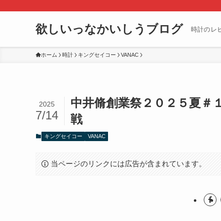
欲しいっなかいしうブログ
時計のレ
ホーム
時計
キングセイコー
VANAC
中井脩創業祭２０２５夏＃１
2025
7/14
戦
キングセイコー
VANAC
当ページのリンクには広告が含まれています。