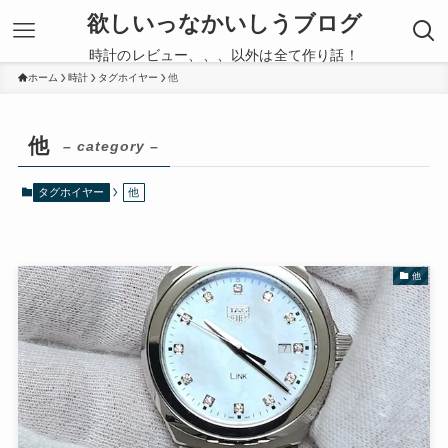
欲しいっなかいしうブログ
時計のレビュー、、、以外は全て作り話！
ホーム
時計
タグホイヤー
他
他
– category –
タグホイヤー
他
他