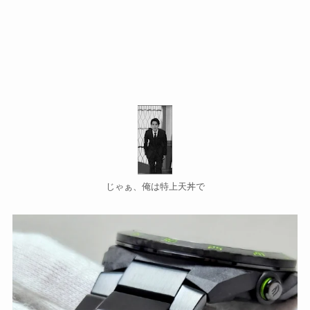
じゃぁ、俺は特上天丼で